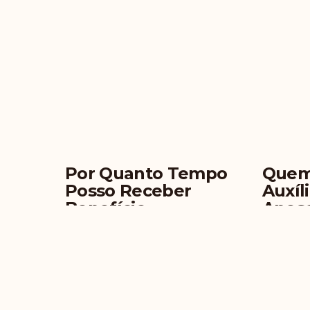
Por Quanto Tempo
Quem
Posso Receber
Auxíl
Benefício
Apose
Assistêncial
Inval
(BPC/LOAS)?
Traba
Leia Mais
Leia Mais