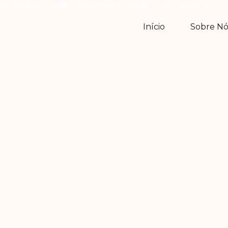
(69) 99248-3400
contato@hwrocha.adv.br
R. dos Coqueiros, 971-C - 
Início
Sobre Nó