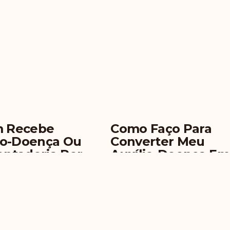
 Recebe
Como Faço Para
io-Doença Ou
Converter Meu
ntadoria Por
Auxílio-Doença Em
idez Pode
Aposentadoria Por
lhar?
Invalidez?
Leia Mais