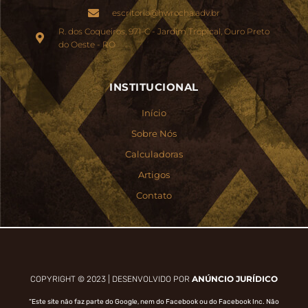
escritorio@hwrocha.adv.br
R. dos Coqueiros, 971-C - Jardim Tropical, Ouro Preto
do Oeste - RO
INSTITUCIONAL
Início
Sobre Nós
Calculadoras
Artigos
Contato
ANÚNCIO JURÍDICO
COPYRIGHT © 2023 | DESENVOLVIDO POR
“Este site não faz parte do Google, nem do Facebook ou do Facebook Inc. Não