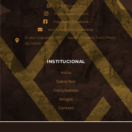
(69) 99248-3400
Perfil do Instagram
Página do Facebook
escritorio@hwrocha.adv.br
R. dos Coqueiros, 971-C - Jardim Tropical, Ouro Preto
do Oeste - RO
INSTITUCIONAL
Início
Sobre Nós
Calculadoras
Artigos
Contato