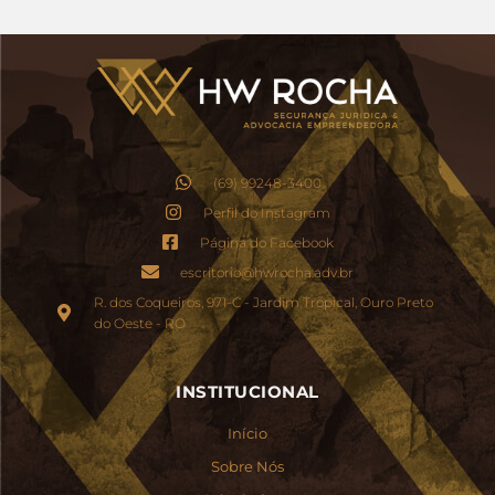
(69) 99248-3400
Perfil do Instagram
Página do Facebook
escritorio@hwrocha.adv.br
R. dos Coqueiros, 971-C - Jardim Tropical, Ouro Preto
do Oeste - RO
INSTITUCIONAL
Início
Sobre Nós