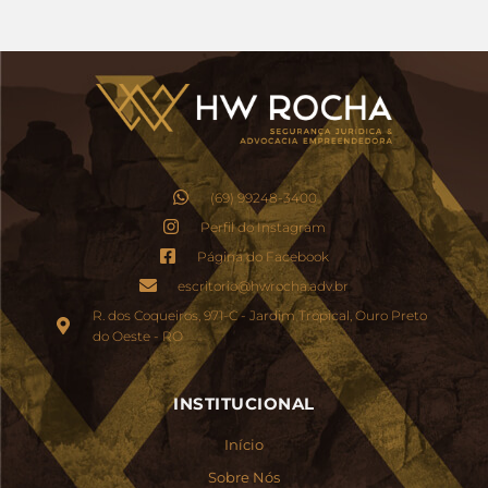
(69) 99248-3400
Perfil do Instagram
Página do Facebook
escritorio@hwrocha.adv.br
R. dos Coqueiros, 971-C - Jardim Tropical, Ouro Preto
do Oeste - RO
INSTITUCIONAL
Início
Sobre Nós